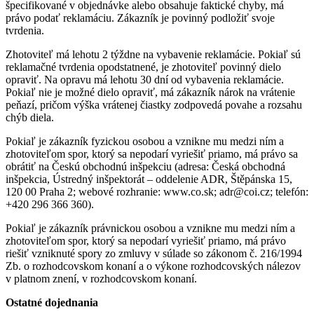
špecifikované v objednávke alebo obsahuje faktické chyby, má
právo podať reklamáciu. Zákazník je povinný podložiť svoje
tvrdenia.
Zhotoviteľ má lehotu 2 týždne na vybavenie reklamácie. Pokiaľ sú
reklamačné tvrdenia opodstatnené, je zhotoviteľ povinný dielo
opraviť. Na opravu má lehotu 30 dní od vybavenia reklamácie.
Pokiaľ nie je možné dielo opraviť, má zákazník nárok na vrátenie
peňazí, pričom výška vrátenej čiastky zodpovedá povahe a rozsahu
chýb diela.
Pokiaľ je zákazník fyzickou osobou a vznikne mu medzi ním a
zhotoviteľom spor, ktorý sa nepodarí vyriešiť priamo, má právo sa
obrátiť na Českú obchodnú inšpekciu (adresa: Česká obchodná
inšpekcia, Ústredný inšpektorát – oddelenie ADR, Štěpánska 15,
120 00 Praha 2; webové rozhranie: www.co.sk; adr@coi.cz; telefón:
+420 296 366 360).
Pokiaľ je zákazník právnickou osobou a vznikne mu medzi ním a
zhotoviteľom spor, ktorý sa nepodarí vyriešiť priamo, má právo
riešiť vzniknuté spory zo zmluvy v súlade so zákonom č. 216/1994
Zb. o rozhodcovskom konaní a o výkone rozhodcovských nálezov
v platnom znení, v rozhodcovskom konaní.
Ostatné dojednania