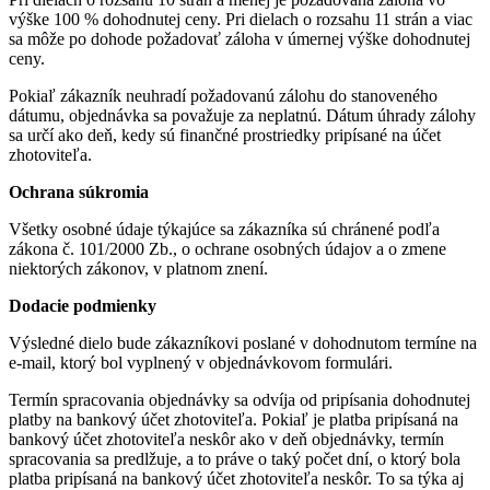
výške 100 % dohodnutej ceny. Pri dielach o rozsahu 11 strán a viac
sa môže po dohode požadovať záloha v úmernej výške dohodnutej
ceny.
Pokiaľ zákazník neuhradí požadovanú zálohu do stanoveného
dátumu, objednávka sa považuje za neplatnú. Dátum úhrady zálohy
sa určí ako deň, kedy sú finančné prostriedky pripísané na účet
zhotoviteľa.
Ochrana súkromia
Všetky osobné údaje týkajúce sa zákazníka sú chránené podľa
zákona č. 101/2000 Zb., o ochrane osobných údajov a o zmene
niektorých zákonov, v platnom znení.
Dodacie podmienky
Výsledné dielo bude zákazníkovi poslané v dohodnutom termíne na
e-mail, ktorý bol vyplnený v objednávkovom formulári.
Termín spracovania objednávky sa odvíja od pripísania dohodnutej
platby na bankový účet zhotoviteľa. Pokiaľ je platba pripísaná na
bankový účet zhotoviteľa neskôr ako v deň objednávky, termín
spracovania sa predlžuje, a to práve o taký počet dní, o ktorý bola
platba pripísaná na bankový účet zhotoviteľa neskôr. To sa týka aj