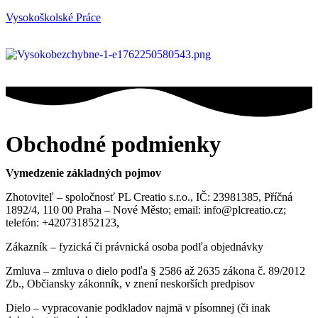
Vysokoškolské Práce
Obchodné podmienky
Vymedzenie základných pojmov
Zhotoviteľ – spoločnosť PL Creatio s.r.o., IČ: 23981385, Příčná
1892/4, 110 00 Praha – Nové Město; email: info@plcreatio.cz;
telefón: +420731852123,
Zákazník – fyzická či právnická osoba podľa objednávky
Zmluva – zmluva o dielo podľa § 2586 až 2635 zákona č. 89/2012
Zb., Občiansky zákonník, v znení neskorších predpisov
Dielo – vypracovanie podkladov najmä v písomnej (či inak