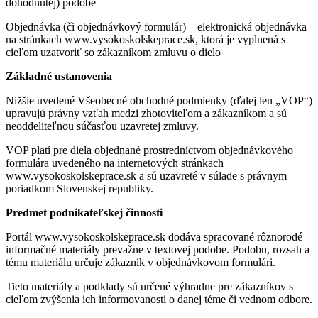
dohodnutej) podobe
Objednávka (či objednávkový formulár) – elektronická objednávka
na stránkach www.vysokoskolskeprace.sk, ktorá je vyplnená s
cieľom uzatvoriť so zákazníkom zmluvu o dielo
Základné ustanovenia
Nižšie uvedené Všeobecné obchodné podmienky (ďalej len „VOP“)
upravujú právny vzťah medzi zhotoviteľom a zákazníkom a sú
neoddeliteľnou súčasťou uzavretej zmluvy.
VOP platí pre diela objednané prostredníctvom objednávkového
formulára uvedeného na internetových stránkach
www.vysokoskolskeprace.sk a sú uzavreté v súlade s právnym
poriadkom Slovenskej republiky.
Predmet podnikateľskej činnosti
Portál www.vysokoskolskeprace.sk dodáva spracované rôznorodé
informačné materiály prevažne v textovej podobe. Podobu, rozsah a
tému materiálu určuje zákazník v objednávkovom formulári.
Tieto materiály a podklady sú určené výhradne pre zákazníkov s
cieľom zvýšenia ich informovanosti o danej téme či vednom odbore.