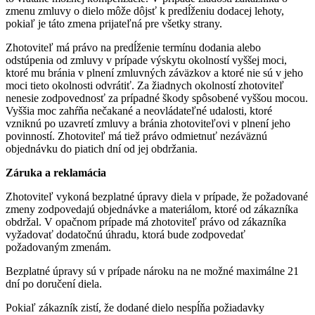
zmenu zmluvy o dielo môže dôjsť k predĺženiu dodacej lehoty,
pokiaľ je táto zmena prijateľná pre všetky strany.
Zhotoviteľ má právo na predĺženie termínu dodania alebo
odstúpenia od zmluvy v prípade výskytu okolností vyššej moci,
ktoré mu bránia v plnení zmluvných záväzkov a ktoré nie sú v jeho
moci tieto okolnosti odvrátiť. Za žiadnych okolností zhotoviteľ
nenesie zodpovednosť za prípadné škody spôsobené vyššou mocou.
Vyššia moc zahŕňa nečakané a neovládateľné udalosti, ktoré
vzniknú po uzavretí zmluvy a bránia zhotoviteľovi v plnení jeho
povinností. Zhotoviteľ má tiež právo odmietnuť nezáväznú
objednávku do piatich dní od jej obdržania.
Záruka a reklamácia
Zhotoviteľ vykoná bezplatné úpravy diela v prípade, že požadované
zmeny zodpovedajú objednávke a materiálom, ktoré od zákazníka
obdržal. V opačnom prípade má zhotoviteľ právo od zákazníka
vyžadovať dodatočnú úhradu, ktorá bude zodpovedať
požadovaným zmenám.
Bezplatné úpravy sú v prípade nároku na ne možné maximálne 21
dní po doručení diela.
Pokiaľ zákazník zistí, že dodané dielo nespĺňa požiadavky