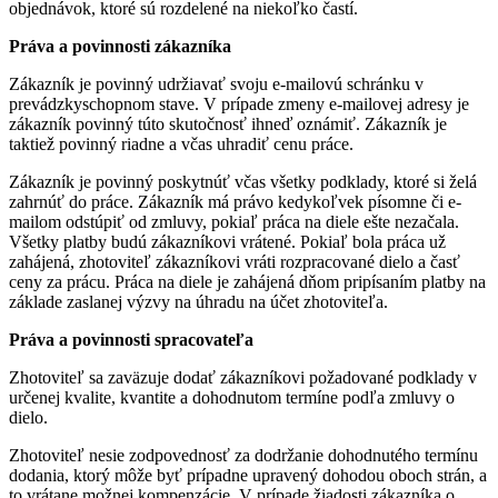
objednávok, ktoré sú rozdelené na niekoľko častí.
Práva a povinnosti zákazníka
Zákazník je povinný udržiavať svoju e-mailovú schránku v
prevádzkyschopnom stave. V prípade zmeny e-mailovej adresy je
zákazník povinný túto skutočnosť ihneď oznámiť. Zákazník je
taktiež povinný riadne a včas uhradiť cenu práce.
Zákazník je povinný poskytnúť včas všetky podklady, ktoré si želá
zahrnúť do práce. Zákazník má právo kedykoľvek písomne ​​či e-
mailom odstúpiť od zmluvy, pokiaľ práca na diele ešte nezačala.
Všetky platby budú zákazníkovi vrátené. Pokiaľ bola práca už
zahájená, zhotoviteľ zákazníkovi vráti rozpracované dielo a časť
ceny za prácu. Práca na diele je zahájená dňom pripísaním platby na
základe zaslanej výzvy na úhradu na účet zhotoviteľa.
Práva a povinnosti spracovateľa
Zhotoviteľ sa zaväzuje dodať zákazníkovi požadované podklady v
určenej kvalite, kvantite a dohodnutom termíne podľa zmluvy o
dielo.
Zhotoviteľ nesie zodpovednosť za dodržanie dohodnutého termínu
dodania, ktorý môže byť prípadne upravený dohodou oboch strán, a
to vrátane možnej kompenzácie. V prípade žiadosti zákazníka o