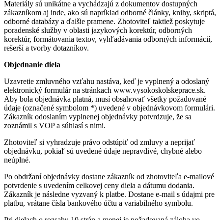
Materiály sú unikátne a vychádzajú z dokumentov dostupných
zákazníkom aj inde, ako sú napríklad odborné články, knihy, skriptá,
odborné databázy a ďalšie pramene. Zhotoviteľ taktiež poskytuje
poradenské služby v oblasti jazykových korektúr, odborných
korektúr, formátovania textov, vyhľadávania odborných informácií,
rešerší a tvorby dotazníkov.
Objednanie diela
Uzavretie zmluvného vzťahu nastáva, keď je vyplnený a odoslaný
elektronický formulár na stránkach www.vysokoskolskeprace.sk.
Aby bola objednávka platná, musí obsahovať všetky požadované
údaje (označené symbolom *) uvedené v objednávkovom formulári.
Zákazník odoslaním vyplnenej objednávky potvrdzuje, že sa
zoznámil s VOP a súhlasí s nimi.
Zhotoviteľ si vyhradzuje právo odstúpiť od zmluvy a neprijať
objednávku, pokiaľ sú uvedené údaje nepravdivé, chybné alebo
neúplné.
Po obdržaní objednávky dostane zákazník od zhotoviteľa e-mailové
potvrdenie s uvedením celkovej ceny diela a dátumu dodania.
Zákazník je následne vyzvaný k platbe. Dostane e-mail s údajmi pre
platbu, vrátane čísla bankového účtu a variabilného symbolu.
Pri dielach o rozsahu 10 strán a menej je požadovaná záloha vo