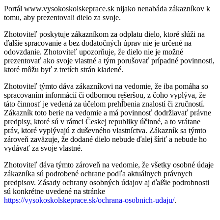
Portál www.vysokoskolskeprace.sk nijako nenabáda zákazníkov k
tomu, aby prezentovali dielo za svoje.
Zhotoviteľ poskytuje zákazníkom za odplatu dielo, ktoré slúži na
ďalšie spracovanie a bez dodatočných úprav nie je určené na
odovzdanie. Zhotoviteľ upozorňuje, že dielo nie je možné
prezentovať ako svoje vlastné a tým porušovať prípadné povinnosti,
ktoré môžu byť z tretích strán kladené.
Zhotoviteľ týmto dáva zákazníkovi na vedomie, že iba pomáha so
spracovaním informácií či odbornou rešeršou, z čoho vyplýva, že
táto činnosť je vedená za účelom prehĺbenia znalostí či zručností.
Zákazník toto berie na vedomie a má povinnosť dodržiavať právne
predpisy, ktoré sú v rámci Českej republiky účinné, a to vrátane
práv, ktoré vyplývajú z duševného vlastníctva. Zákazník sa týmto
zároveň zaväzuje, že dodané dielo nebude ďalej šíriť a nebude ho
vydávať za svoje vlastné.
Zhotoviteľ dáva týmto zároveň na vedomie, že všetky osobné údaje
zákazníka sú podrobené ochrane podľa aktuálnych právnych
predpisov. Zásady ochrany osobných údajov aj ďalšie podrobnosti
sú konkrétne uvedené na stránke
https://vysokoskolskeprace.sk/ochrana-osobnich-udaju/
.